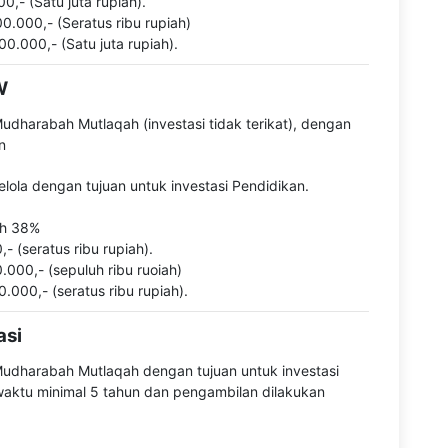
0,- (Satu juta rupiah).
0.000,- (Seratus ribu rupiah)
.000,- (Satu juta rupiah).
W
dharabah Mutlaqah (investasi tidak terikat), dengan
n
ola dengan tujuan untuk investasi Pendidikan.
ah 38%
- (seratus ribu rupiah).
.000,- (sepuluh ribu ruoiah)
000,- (seratus ribu rupiah).
asi
udharabah Mutlaqah dengan tujuan untuk investasi
waktu minimal 5 tahun dan pengambilan dilakukan