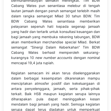
bermuhammadiyah semakin meningkat. Tim BDW
Cabang Wates pun senantiasa melebur di tengah
lautan jamaah dengan penuh semangat terlebih masih
dalam rangka semangat Milad 30 tahun BDW. Tim
BDW Cabang Wates senantiasa memberikan
pelayanan sepenuh hati kepada segenap jamaah
yang hadir dan tertarik untuk konsultasi keuangan dan
bagi jamaah yang membuka rekening tabungan, BDW
akan memberikan merchandise special Milad. Berkat
semangat “Sinergi Dalam Keberkahan” Tim BDW
Cabang Wates berhasil memperoleh sekurang-
kurangnya 10
new number accounts
dengan nominal
mencapai 19,4 juta rupiah.
Kegiatan semacam ini akan terus diselenggarakan
dalam berbagai kesempatan dikarenakan mampu
menciptakan atmosfer positif dan kekeluargaan di
antara penyelenggara, jamaah, serta pihak-pihak
terkait. Baik HSB maupun kegiatan serupa lainnya
diharapakan pula dapat meninggalkan kesan
mendalam bagi jamaah yang hadir. Semoga kegiatan
serupa dapat terus diadakan untuk memperkuat